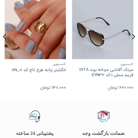
اکسسوری
اکسسوری
ع
عینک آفتابی مردانه برند DITA
انگشتر زنانه طرح تاج کد AN_01
فریم عسلی | کد EYN32
ف
620.000
تومان
138.000
تومان
0
ضمانت بازگشت وجه
پشتیبانی 24 ساعته