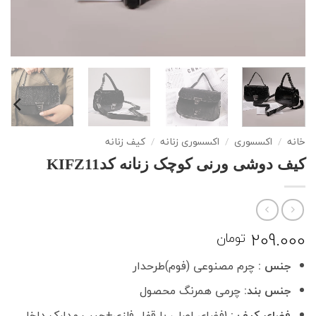
خانه
/
اکسسوری
/
اکسسوری زنانه
/
کیف زنانه
کیف دوشی ورنی کوچک زنانه کدKIFZ11
209.000
تومان
جنس :
چرم مصنوعی (فوم)طرحدار
جنس بند:
چرمی همرنگ محصول
فضای کیف :
1فضای اصلی با قفل فلزی+جیب مدارک داخل