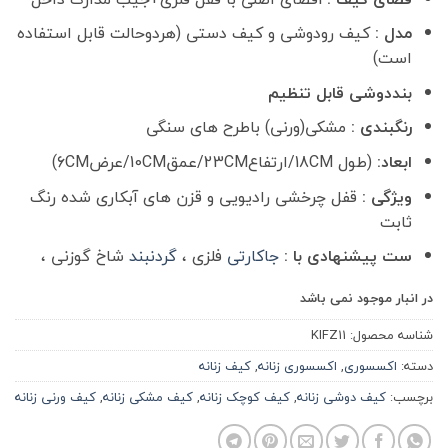
مدل :
کیف رودوشی و کیف دستی (هردوحالت قابل استفاده
است)
بنددوشی قابل تنظیم
رنگبندی :
مشکی(ورنی) باطرح های سنگی
ابعاد:
(طول 18CM/ارتفاع23CM/عمق10CM/عرض6CM)
ویژگی :
قفل چرخشی رادیویی و قزن های آبکاری شده رنگ
ثابت
ست پیشنهادی با :
جاکارتی
فلزی ،
گردنبند
شاخ گوزنی ،
در انبار موجود نمی باشد
شناسه محصول:
KIFZ11
دسته:
اکسسوری
,
اکسسوری زنانه
,
کیف زنانه
برچسب:
کیف دوشی زنانه
,
کیف کوچک زنانه
,
کیف مشکی زنانه
,
کیف ورنی زنانه