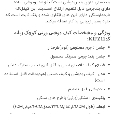
بنددستی دارای بند رودوشی است.کیفزنانه رودوشی ساده
دارای بندچرمی قابل تنظیم ارتفاع است.بند این کیفزنانه
طرحدارسنگی دارای قزن های آبکاری شده و رنگ ثابت است که
جلوه بسیار زیبایی به کار اضافه میکند.
ویژگی و مشخصات کیف دوشی ورنی کوچک زنانه
کدKIFZ11:
جنس :
چرم مصنوعی (فوم)طرحدار
جنس بند:
چرمی همرنگ محصول
فضای کیف :
1فضای اصلی با قفل فلزی+جیب مدارک داخل
مدل :
کیف رودوشی و کیف دستی (هردوحالت قابل استفاده
است)
بنددوشی قابل تنظیم
رنگبندی :
مشکی(ورنی) باطرح های سنگی
ابعاد:
(طول 18CM/ارتفاع23CM/عمق10CM/عرض6CM)