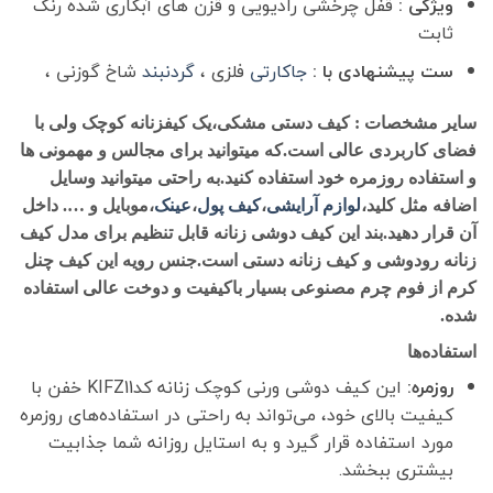
ویژگی :
قفل چرخشی رادیویی و قزن های آبکاری شده رنگ
ثابت
ست پیشنهادی با :
جاکارتی
فلزی ،
گردنبند
شاخ گوزنی ،
سایر مشخصات :
کیف دستی مشکی،یک کیفزنانه کوچک ولی با
فضای کاربردی عالی است.که میتوانید برای مجالس و مهمونی ها
و استفاده روزمره خود استفاده کنید.به راحتی میتوانید وسایل
اضافه مثل کلید،
لوازم آرایشی
،
کیف پول
،
عینک
،موبایل و …. داخل
آن قرار دهید.بند این کیف دوشی زنانه قابل تنظیم برای مدل کیف
زنانه رودوشی و کیف زنانه دستی است.جنس رویه این کیف چنل
کرم از فوم چرم مصنوعی بسیار باکیفیت و دوخت عالی استفاده
شده.
استفاده‌ها
روزمره:
این کیف دوشی ورنی کوچک زنانه کدKIFZ11 خفن با
کیفیت بالای خود، می‌تواند به راحتی در استفاده‌های روزمره
مورد استفاده قرار گیرد و به استایل روزانه شما جذابیت
بیشتری ببخشد.