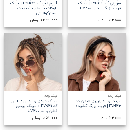
صورتی کد EYN44 | عینک
فریم لس کد EYN43 | عینک
فریم بزرگ بیضی UV400
بلوکات نقره‌ای با کیفیت
مسترکوالیتی
612.000
تومان
1.332.000
تومان
عینک زنانه
عینک زنانه
عینک زنانه باربری لاندن کد
عینک دودی زنانه لووه طلایی
EYN42 | فریم بزرگ کشیده
کد EYN41 + عینک بیضی
فشن با لنز UV400
612.000
تومان
852.000
تومان