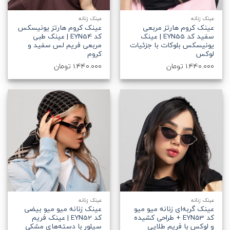
عینک زنانه
عینک زنانه
عینک کروم هارتز مربعی
عینک کروم هارتز یونیسکس
سفید کد EYN55 | عینک
کد EYN54 | عینک طبی
یونیسکس بلوکات با جزئیات
مربعی فریم لس سفید و
لوکس
کروم
1.440.000
تومان
1.440.000
تومان
عینک زنانه
عینک زنانه
عینک گربه‌ای زنانه میو میو
عینک زنانه میو میو بیضی
کد EYN53 + طراحی کشیده
کد EYN52 | عینک فریم
و لوکس با فریم طلایی
سیلور با دسته‌های مشکی