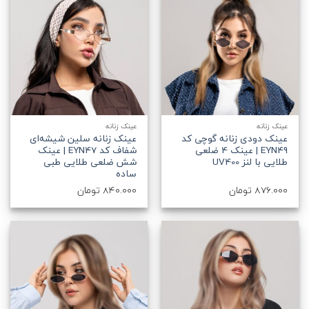
عینک زنانه
عینک زنانه
عینک دودی زنانه گوچی کد
عینک زنانه سلین شیشه‌ای
EYN49 | عینک 4 ضلعی
شفاف کد EYN47 | عینک
طلایی با لنز UV400
شش ضلعی طلایی طبی
ساده
876.000
تومان
840.000
تومان