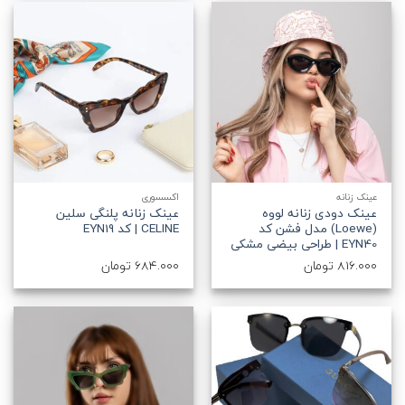
عینک زنانه
اکسسوری
عینک دودی زنانه لووه
عینک زنانه پلنگی سلین
(Loewe) مدل فشن کد
CELINE | کد EYN19
EYN40 | طراحی بیضی مشکی
816.000
تومان
684.000
تومان