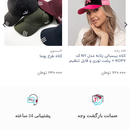
کلاه زنانه
اکسسوری
ا
کلاه بیسبالی زنانه مدل NY کد
ک
کلاه طرح پوما
KO47 + پشت توری و قابل تنظیم
چ
720.000
تومان
230.000
تومان
0
ضمانت بازگشت وجه
پشتیبانی 24 ساعته