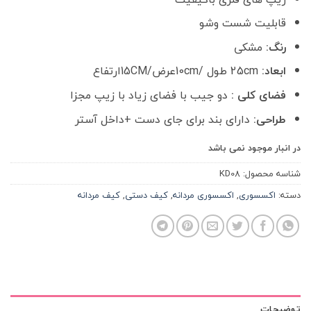
قابلیت شست وشو
رنگ:
مشکی
ابعاد:
25cm طول /10cmعرض/15CMارتفاع
فضای کلی :
دو جیب با فضای زیاد با زیپ مجزا
طراحی:
دارای بند برای جای دست +داخل آستر
در انبار موجود نمی باشد
شناسه محصول:
KD08
دسته:
اکسسوری
,
اکسسوری مردانه
,
کیف دستی
,
کیف مردانه
توضیحات