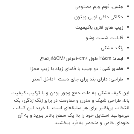
جنس:
فوم چرم مصنوعی
حکاکی داغی لویی ویتون
زیپ های فلزی باکیفیت
قابلیت شست وشو
رنگ:
مشکی
ابعاد:
25cm طول /10cmعرض/15CMارتفاع
فضای کلی :
دو جیب با فضای زیاد با زیپ مجزا
طراحی:
دارای بند برای جای دست +داخل آستر
این کیف مشکی به علت جمع وجور بودن و با ترکیب کیفیت
بالا، طراحی شیک و مدرن و مقاومت در برابر زنگ زدگی، یک
انتخاب بی‌نظیر برای هر سلیقه‌ای است. با خرید این کیف ،
می‌توانید استایل خود را به یک سطح بالاتر ببرید و به آن
جلوه‌ای خاص و منحصر به فرد ببخشید.