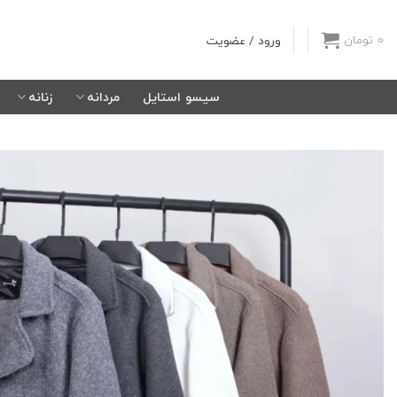
Ski
t
ورود / عضویت
0
تومان
conten
سیسو استایل
مردانه
زنانه