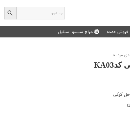
فروش عمده
حراج سیسو استایل
ی مردانه
دKA03
خل کرکی
ن