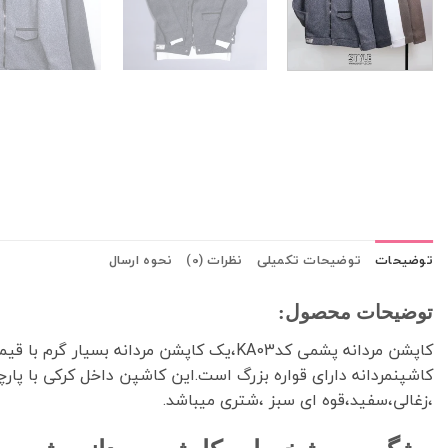
توضیحات
توضیحات تکمیلی
نظرات (0)
نحوه ارسال
توضیحات محصول:
کاپشن مردانه پشمی کدKA03،یک کاپشن مردانه بسیار گرم با قیمتی عالی و دوخت درجه یک است.کاپشن پشمی از جنس پارچه لمزور داخل کرکی است.مدل این
کاشپنمردانه دارای قواره بزرگ است.این کاشپن داخل کرکی با پا
،زغالی،سفید،قوه ای سبز ،شتری میباشد.