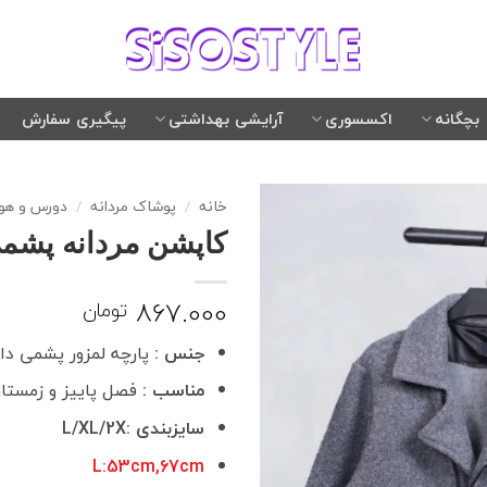
بچگانه
اکسسوری
آرایشی بهداشتی
پیگیری سفارش
خانه
/
پوشاک مردانه
/
دورس و هود
کاپشن مردانه پشمی ک
867.000
تومان
جنس :
پارچه لمزور پشمی دا
مناسب :
فصل پاییز و زمستا
سایزبندی :L/XL/2X
L
:53cm,67cm