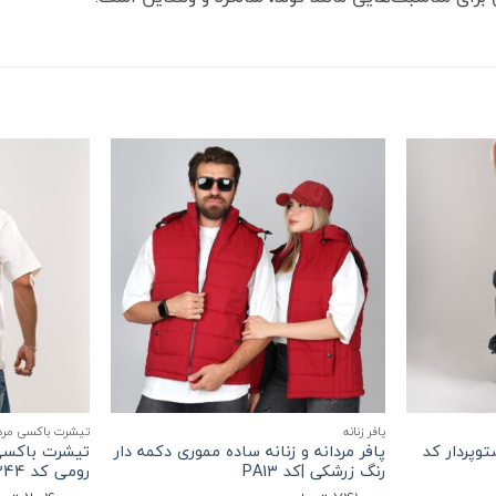
+
+
پافر زنانه
تیشرت باکسی مردان
وپردار کد
پافر مردانه و زنانه ساده مموری دکمه دار
تیشرت باکسی
رنگ زرشکی |کد PA13
رومی کد T244