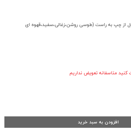
ل از چپ به راست (طوسی روشن،زغالی،سفید،قهوه ای
ت کنید متاسفانه تعویض نداریم
افزودن به سبد خرید