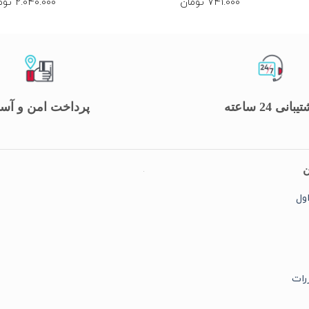
741.000
تومان
2.040.000
توم
یبانی 24 ساعته
پرداخت امن و آس
ن
ول
رات