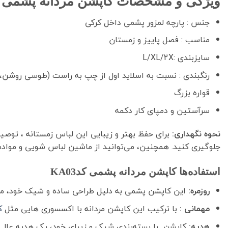
ویژگی و مشخصات کاپشن مردانه پشمی کدA03
جنس : پارچه لمزور پشمی داخل کرکی
مناسب : فصل پاییز و زمستان
سایزبندی :L/XL/2X
رنگبندی : نسبت به اسلاید اول از چپ به راست (طوسی روشن،
قواره بزرگ
سرآستین و دمپای کار دکمه
نحوه نگهداری:
برای حفظ بهتر و زیبایی این لباس زمستانه ، توصی
جلوگیری کنید. همچنین، می‌توانید از ماشین لباس شویی و مواد
استفاده‌ها کاپشن مردانه پشمی کدKA03
روزمره:
این کاپشن پشمی به دلیل طراحی ساده و شیک خود، می‌توا
مهمانی :
با ترکیب این کاپشن مردانه با اکسسوری هایی مثل
ک
هدیه:
کاپشن با بسته‌بندی شیک و زیبای خود، یک هدیه عالی بر