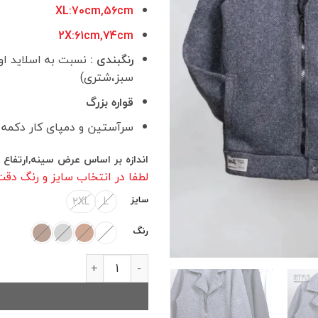
XL:70cm,56cm
2X:61cm,74cm
رنگبندی :
نسبت به اسلاید او
سبز،شتری)
قواره بزرگ
سرآستین و دمپای کار دکمه
اندازه بر اساس عرض سینه,ارتفاع
لطفا در انتخاب سایز و رنگ دق
سایز
2XL
L
رنگ
کاپشن مردانه پشمی کدKA03 عدد