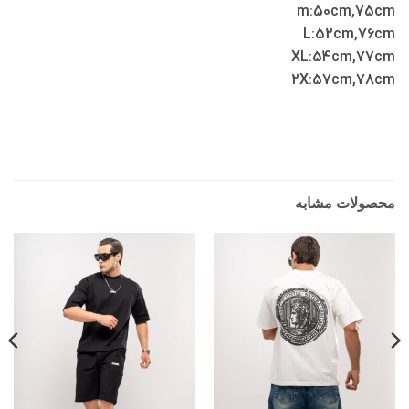
m:50cm,75cm
L:52cm,76cm
XL:54cm,77cm
2X:57cm,78cm
محصولات مشابه