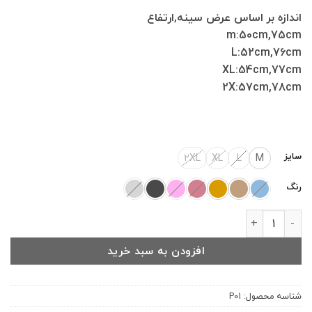
اندازه بر اساس عرض سینه,ارتفاع
m:50cm,75cm
L:52cm,76cm
XL:54cm,77cm
2X:57cm,78cm
سایز
2XL
XL
L
M
رنگ
پیراهن یقه انگلیسی کنفی عدد
افزودن به سبد خرید
شناسه محصول:
P01