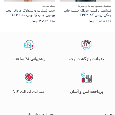
تیشرت باکسی مردانه و پسرانه
ست مردانه
ت
تیشرت باکسی مردانه پشت چاپ
ست تیشرت و شلوارک مردانه لویی
ت
پفکی رومی کد T244
ویتون چاپ ژلاتینی کد SE36
5
2.040.000
تومان
3.504.000
تومان
0
ضمانت بازگشت وجه
پشتیبانی 24 ساعته
پرداخت امن و آسان
ضمانت اصالت کالا
خرید
خدمات مشتریان