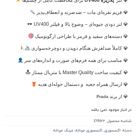
لنز
پلاریزه UV400
برای محافظت کامل از چشم‌ها
فریم نقره‌ای مات – ضد‌ضربه و انعطاف‌پذیر
لنز دودی جیوه‌ای – وضوح بالا و فیلتر UV400
دسته‌های سفید و قرمز با طراحی ارگونومیک
کاملاً ضد‌لغزش هنگام دویدن و دوچرخه‌سواری
مناسب برای همه فرم‌های صورت و اندازه‌های سر
کیفیت ساخت Master Quality با متریال ممتاز
ارسال همراه جعبه و دستمال حوله‌ای هدیه
از برند
.
Prada
در انبار موجود نمی باشد
شناسه محصول:
EYN22
دسته:
اکسسوری
,
اکسسوری مردانه
,
عینک مردانه