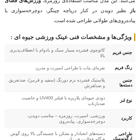
می‌کنند. این مدل مناسب استفاده‌ی روزمره،
ورزش‌های فضای
باز
نظیر دویدن در کنار دریاچه چیتگر، دوچرخه‌سواری یا
پیاده‌روی‌های طولانی طراحی شده است.
ویژگی‌ها و مشخصات فنی عینک ورزشی جیوه ای :
کائوچوی فشرده بسیار سبک و بادوام با انعطاف‌پذیری
جنس فریم
بالا
رنگ فریم
نقره‌ای مات با طراحی اسپرت و مدرن
پلاستیک فشرده نرم دو‌رنگ (سفید و قرمز)، ضدتعریق
جنس
دسته‌ها
و ضدلغزش
دودی جیوه‌ای پلاریزه با فیلتر UV400 و خاصیت
نوع لنز
ضدبازتاب
ورزشی، اسپرت، روزمره – مناسب دویدن،
کاربرد
دوچرخه‌سواری، پیاده‌روی
دسته‌های انحنادار و نشکن با چسبندگی بالا روی گوش
طراحی
ارگونومیک
هنگام فعالیت فیزیکی