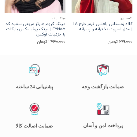
اکسسوری
عینک زنانه
ا
کلاه زمستانی بافتنی قرمز طرح LA
عینک کروم هارتز مربعی سفید کد
ح
| مدل اسپرت دخترانه و پسرانه
EYN55 | عینک یونیسکس بلوکات
با جزئیات لوکس
299.000
تومان
1.440.000
تومان
0
ضمانت بازگشت وجه
پشتیبانی 24 ساعته
پرداخت امن و آسان
ضمانت اصالت کالا