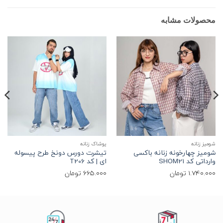
لات مشابه
انه
پوشاک زنانه
تیشرت زنا
چهارخونه زنانه باکسی
تیشرت دورس دونخ طرح پیسوله
تیشرت ب
د SHOM21
ای | کد T206
کد T250 | لینن درجه یک
1.7
تومان
665.000
تومان
554.000