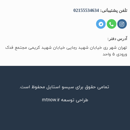
شتیبانی:
02155534634
فتر:
شهر ری خیابان شهید رجایی خیابان شهید کریمی مجتمع فدک
د
تمامی حقوق برای سیسو استایل محفوظ است.
طراحی توسعه
mtnow.ir