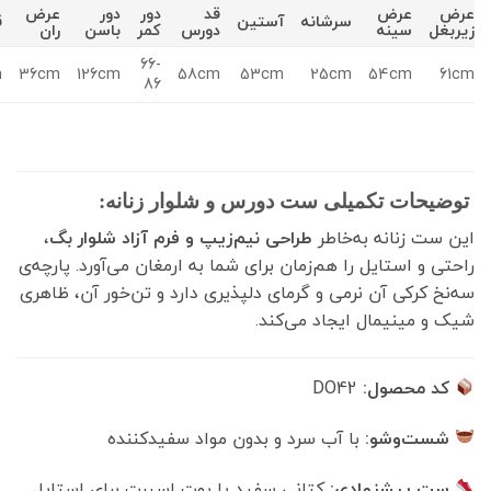
عرض
قد
دور
دور
عرض
سرشانه
آستین
قدشلوار
ل
سینه
دورس
کمر
باسن
ران
66-
110cm
36cm
126cm
58cm
53cm
25cm
54cm
86
حات تکمیلی ست دورس و شلوار زنانه:
ت زنانه به‌خاطر
طراحی نیم‌زیپ و فرم آزاد شلوار بگ
،
 و استایل را هم‌زمان برای شما به ارمغان می‌آورد. پارچه‌ی
 کرکی آن نرمی و گرمای دلپذیری دارد و تن‌خور آن، ظاهری
 مینیمال ایجاد می‌کند.
 محصول:
DO42
ست‌وشو:
با آب سرد و بدون مواد سفیدکننده
ت پیشنهادی:
کتانی سفید یا بوت اسپرت برای استایل