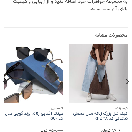
به مجموعه جواهرات خود اضافه کنید و از زیبایی و کیفیت
بالای آن لذت ببرید.
محصولات مشابه
کیف زنانه
اکسسوری
ع
کیف شل بزرگ زنانه مدل مخملی
عینک آفتابی زنانه برند گوچی مدل
شکلاتی کد KIFZ38
کدGU01
ف
1.206.000
تومان
350.000
تومان
0