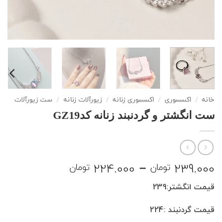
خانه
/
اکسسوری
/
اکسسوری زنانه
/
زیورآلات زنانه
/
ست زیورآلات
ست انگشتر و گردنبند زنانه کدGZ19
Price
224.000
–
239.000
تومان
تومان
range:
قیمت انگشتر:239
224.000 تومان
through
قیمت گردنبند :224
239.000 تومان