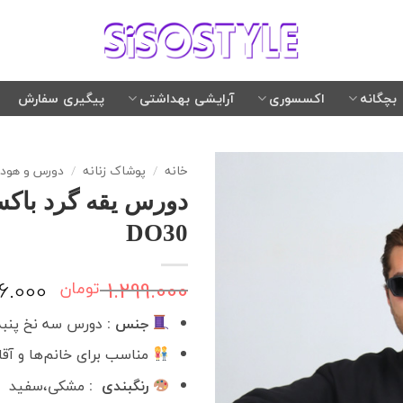
بچگانه
اکسسوری
آرایشی بهداشتی
پیگیری سفارش
خانه
/
پوشاک زنانه
/
دورس و هودی
دورس یقه گرد باکس
DO30
قیمت
36.000
1.299.000
تومان
اصلی:
جنس :
دورس سه نخ پنبه
بود.
مناسب برای خانم‌ها و آقا
رنگبندی :
مشکی،سفید