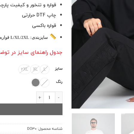
قواره و تنخور و کیفیت پارچ
چاپ DTF حرارتی
قواره باکسی
سایزبندی:
L/XL/2XL قواره دار
جدول راهنمای سایز در ت
سایز
2XL
XL
L
رنگ
دورس یقه گرد باکسی داخل کرکی مدل ک
شناسه محصول:
DO30