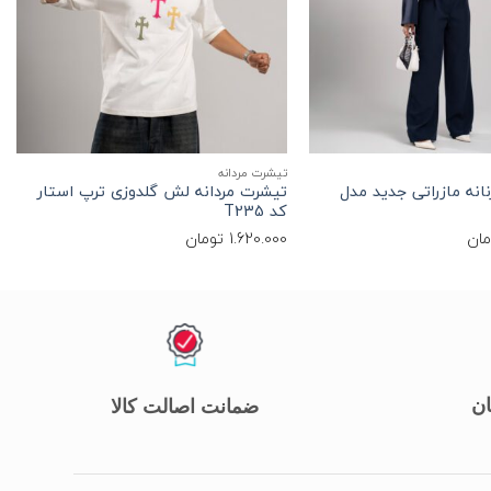
+
+
تیشرت مردانه
انه مازراتی جدید مدل
تیشرت مردانه لش گلدوزی ترپ استار
کد T235
مان
1.620.000
تومان
ان
ضمانت اصالت کالا