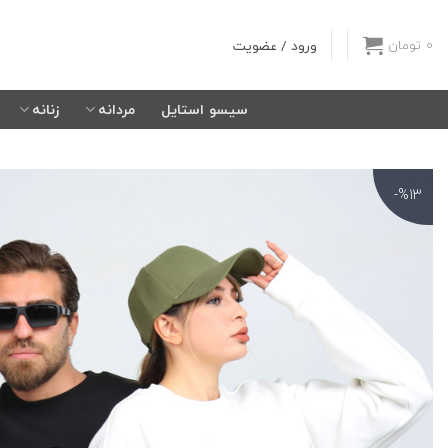
Ski
t
ورود / عضویت
0
تومان
conten
سیسو استایل
مردانه
زنانه
%13-