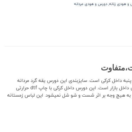
و هودی زنانه
,
دورس و هودی مردانه
ید) از جنس دورس سه نخ پنبه داخل کرکی است. سایزبندی این دورس یقه گرد مردانه
(L.XL.2XL) با قواره لش باکسی و مناسب خانم ها و آقایون است . دورس نخ پنبه داخل کرکی گرون ترین و با کیفیت ترین پارچه دورس داخل بازار است. این دورس داخل کرکی با چاپ dtf حرارتی
 به هیچ وجه بر اثر شست و شو شل نمیشود. این لباس زمستانه