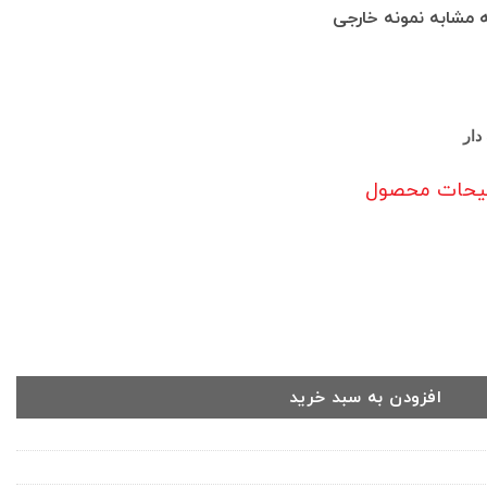
ه مشابه نمونه خارجی
وضیحات محصول
تونی ترویس | کد DO30 عدد
افزودن به سبد خرید