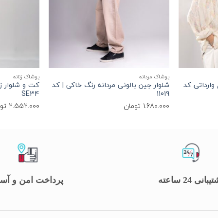
+
+
پوشاک مردانه
پوشاک زنانه
وارداتی کد
شلوار جین بالونی مردانه رنگ خاکی | کد
کت و شلوار زن
SE34
11019
1.680.000
تومان
2.552.000
تو
یبانی 24 ساعته
پرداخت امن و آس