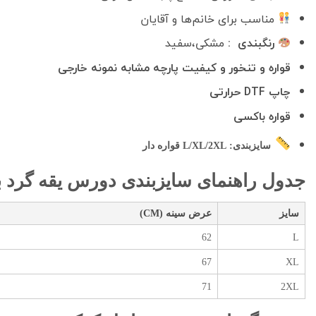
مناسب برای خانم‌ها و آقایان
رنگبندی :
مشکی،سفید
قواره و تنخور و کیفیت پارچه مشابه نمونه خارجی
چاپ DTF حرارتی
قواره باکسی
سایزبندی:
L/XL/2XL قواره دار
جدول راهنمای سایزبندی دورس یقه گرد باک
سایز
عرض سینه (CM)
62
L
67
XL
71
2XL