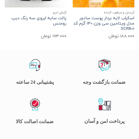
آبرسان و مرطوب کننده
آرایش ابرو
آ
اسکراب لایه بردار پوست سادور
پالت سایه ابروی سه رنگ دیپ
مدل ویتامین سی وزن 140 گرم کد
رومنس
E
SCRB01
188.000
تومان
173.000
تومان
0
ضمانت بازگشت وجه
پشتیبانی 24 ساعته
پرداخت امن و آسان
ضمانت اصالت کالا