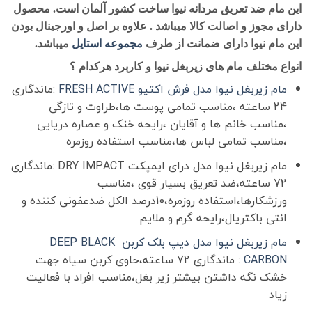
این مام ضد تعریق مردانه نیوا ساخت کشور آلمان است. محصول
دارای مجوز و اصالت کالا میباشد . علاوه بر اصل و اورجینال بودن
این مام نیوا دارای ضمانت از طرف
مجموعه استایل
میباشد.
انواع مختلف مام های زیربغل نیوا و کاربرد هرکدام ؟
مام زیربغل نیوا مدل فرش اکتیو FRESH ACTIVE
:ماندگاری
24 ساعته ،مناسب تمامی پوست ها،طراوت و تازگی
،مناسب خانم ها و آقایان ،رایحه خنک و عصاره دریایی
،مناسب تمامی لباس ها،مناسب استفاده روزمره
مام زیربغل نیوا مدل درای ایمپکت DRY IMPACT :ماندگاری
72 ساعته،ضد تعریق بسیار قوی ،مناسب
ورزشکارها،استفاده روزمره،10درصد الکل ضدعفونی کننده و
انتی باکتریال،رایحه گرم و ملایم
مام زیربغل نیوا مدل دیپ بلک کربن DEEP BLACK
CARBON
: ماندگاری 72 ساعته،حاوی کربن سیاه جهت
خشک نگه داشتن بیشتر زیر بغل،مناسب افراد با فعالیت
زیاد