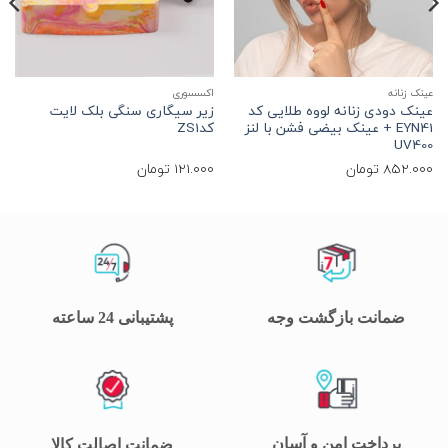
عینک زنانه
اکسسوری
ا
عینک دودی زنانه لووه طلایی کد
زیر سیگاری سنگی بلک لایت
ح
EYN41 + عینک بیضی فشن با لنز
کدZS1
UV400
852.000
تومان
121.000
تومان
0
ضمانت بازگشت وجه
پشتیبانی 24 ساعته
پرداخت امن و آسان
ضمانت اصالت کالا