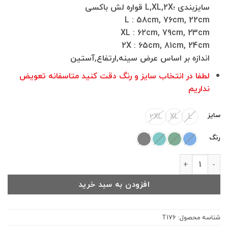
سایزبندی ؛L,XL,2X قواره لش باکسی
L : 58cm, 76cm, 22cm
XL : 62cm, 79cm, 23cm
2X : 65cm, 81cm, 24cm
اندازه بر اساس عرض سینه,ارتفاع,آستین
لطفا در انتخاب سایز و رنگ دقت کنید متاسفانه تعویض
نداریم
سایز
2XL
XL
L
رنگ
تیشرت نخی چاپ بالنسیاگا کدT176 عدد
افزودن به سبد خرید
شناسه محصول:
T176