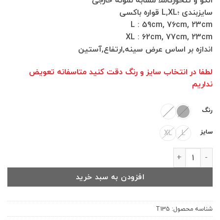
الگو و تنخورکاملا مشابه نمونه خارجی
سایزبندی ؛L,XL قواره باکسی
L : 59cm, 76cm, 23cm
XL : 62cm, 77cm, 23cm
اندازه بر اساس عرض سینه,ارتفاع,آستین
لطفا در انتخاب سایز و رنگ دقت کنید متاسفانه تعویض
نداریم
رنگ
سایز
XL
L
تیشرت باکسی طرح شوهوکو عدد
افزودن به سبد خرید
شناسه محصول:
T135