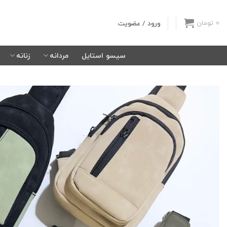
Ski
t
ورود / عضویت
0
تومان
conten
سیسو استایل
مردانه
زنانه