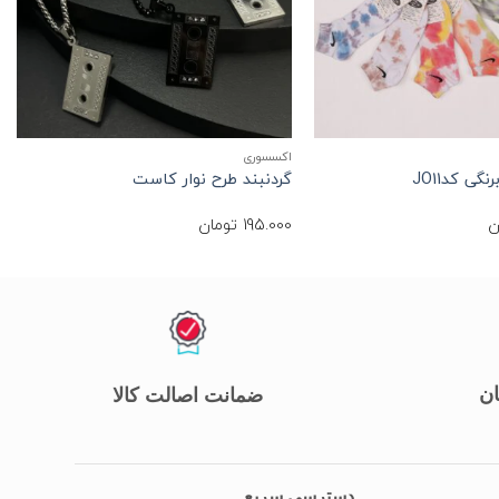
+
+
اکسسوری
گی کدJO11
گردنبند طرح نوار کاست
ن
195.000
تومان
ان
ضمانت اصالت کالا
دسترسی سریع