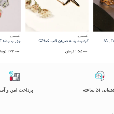
+
+
اکسسوری
اکسسوری
گردنبند زنانه ضربان قلب کدGZ9
جوراب زنانه آبرن
255.000
تومان
273.000
توما
یبانی 24 ساعته
پرداخت امن و آس
ن