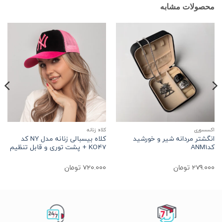
محصولات مشابه
اکسسوری
کلاه زنانه
ا
انگشتر مردانه شیر و خورشید
کلاه بیسبالی زنانه مدل NY کد
ک
کدANM1
KO47 + پشت توری و قابل تنظیم
279.000
تومان
720.000
تومان
0