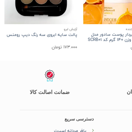
+
+
ننده
آرایش ابرو
بردار پوست سادور مدل
پالت سایه ابروی سه رنگ دیپ رومنس
د SCRB01
173.000
تومان
ان
ضمانت اصالت کالا
دسترسی سریع
پافر مردانه اسپرت