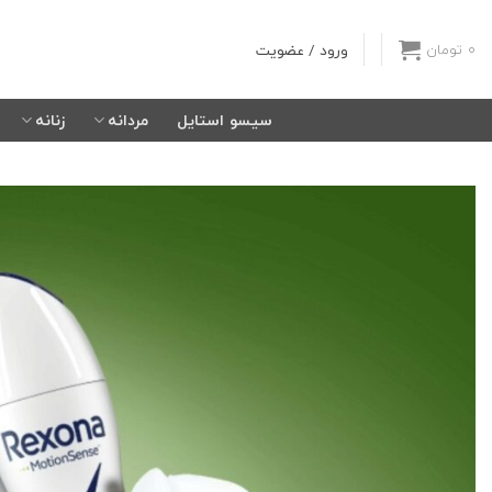
Ski
t
ورود / عضویت
0
تومان
conten
سیسو استایل
مردانه
زنانه