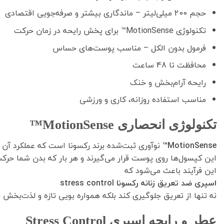
حجم 200 میلی‌لیتر – ماندگاری بیشتر و صرفه‌جویی اقتصادی
تکنولوژی MotionSense™ برای پخش رایحه در زمان حرکت
فرمول بدون الکل – مناسب پوست‌های حساس
محافظت تا 48 ساعت
رایحه آرام‌بخش و خنک
مناسب استفاده روزانه، کاری و ورزشی
تکنولوژی انحصاری MotionSense™
MotionSense™
نوآوری ثبت‌شده برند رکسونا است که عملکرد آن ب
این کپسول‌ها روی پوست قرار می‌گیرند و هر بار که بدن شما حرکت
این فرآیند باعث می‌شود که
اسپری ضد تعریق زنانه رکسونا stress control
نه تنها از تعریق جلوگیری کند بلکه همواره بویی تازه و لذت‌بخش 
عطر و رایحه اسپری Stress Control