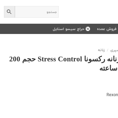
فروش عمده
حراج سیسو استایل
سپری
/
زنانه
اسپری ضد تعریق زنانه رکسونا Stress Control حجم 200