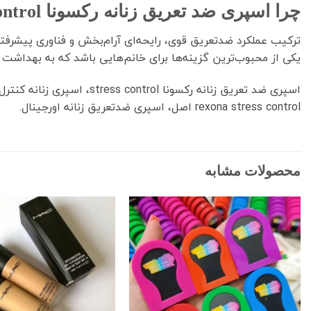
چرا اسپری ضد تعریق زنانه رکسونا Stress Control بهترین انتخاب است؟
ترکیب عملکرد ضدتعریق قوی، رایحه‌ای آرام‌بخش و فناوری پیشرفته MotionSense™ باعث شده این مدل از رکسو
یکی از محبوب‌ترین گزینه‌ها برای خانم‌هایی باشد که به بهداش
اسپری ضد تعریق زنانه رکسونا stress control، اسپری زنانه کنترل استرس رکسونا،اسپری رکسونا 48 ساعته بدون الکل، اسپری خوشبوکننده زنانه motion sense
rexona stress control اصل، اسپری ضدتعریق زنانه اورجینال.
محصولات مشابه