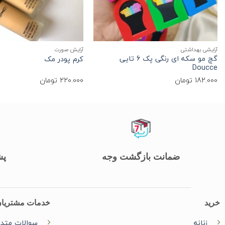
+
آرایشی بهداشتی
آرایش صورت
گچ مو سکه ای رنگی پک 6 تایی
کرم پودر مک
Doucce
182.000
تومان
220.000
تومان
ضمانت بازگشت وجه
پشت
خرید
خدمات مشتریا
زنانه
سوالات متدا