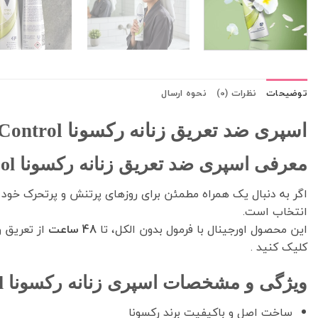
توضیحات
نظرات (0)
نحوه ارسال
اسپری ضد تعریق زنانه رکسونا Stress Control حجم 200 میل – ماندگاری 48 ساعته
معرفی اسپری ضد تعریق زنانه رکسونا Stress Control
اگر به دنبال یک همراه مطمئن برای روزهای پرتنش و پرتحرک خو
انتخاب است.
این محصول اورجینال با فرمول بدون الکل، تا
48 ساعت
از تعریق و
کلیک کنید .
ویژگی‌ و مشخصات اسپری زنانه رکسونا stress control
ساخت اصل و باکیفیت برند رکسونا