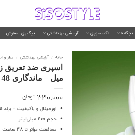
بچگانه
اکسسوری
آرایشی بهداشتی
پیگیری سفارش
خانه
/
آرایشی بهداشتی
/
عطر و ا
میل – ماندگاری 48 ساعته
330.000
تومان
اورجینال و باکیفیت – برند Rexona
حجم 200 میلی‌لیتر
محافظت مؤثر تا 48 ساعت