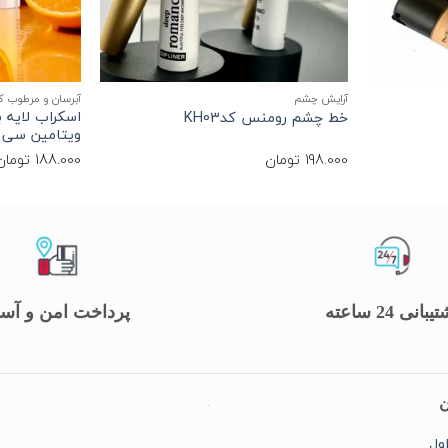
+
+
آرایش چشم
آبرسان و مرطوب ک
اسکراب لایه 
خط چشم رومنس کدKH03
ویتامین سی وزن 140 گرم ک
198.000
تومان
188.000
تومان
یبانی 24 ساعته
پرداخت امن و آس
ن
ول