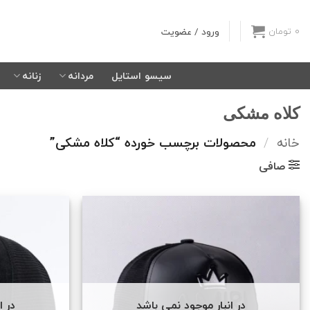
Ski
t
ورود / عضویت
0
تومان
conten
سیسو استایل
مردانه
زنانه
کلاه مشکی
خانه
/
محصولات برچسب خورده “کلاه مشکی”
صافی
در انبار موجود نمی باشد
در ا