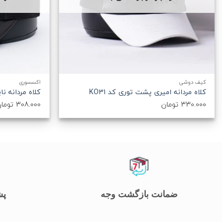
+
کیف دوشی
اکسسوری
کلاه مردانه امیری پشت توری کد KO31
کلاه مردانه نا
330.000
تومان
308.000
توما
ضمانت بازگشت وجه
پشت