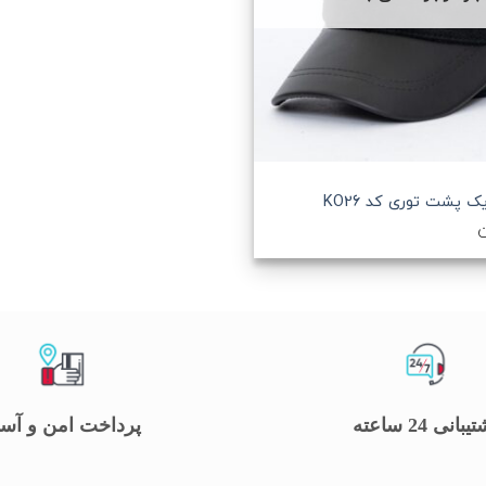
+
یک پشت توری کد KO26
ن
یبانی 24 ساعته
پرداخت امن و آس