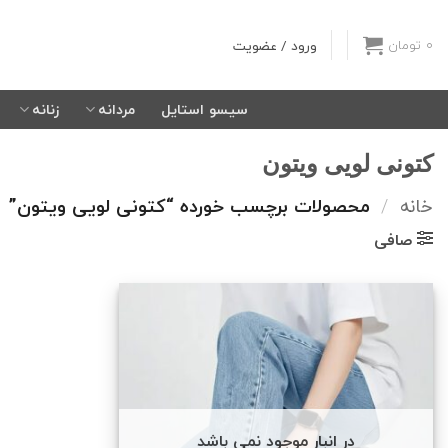
Ski
t
ورود / عضویت
0
تومان
conten
سیسو استایل
مردانه
زنانه
کتونی لویی ویتون
خانه
/
محصولات برچسب خورده “کتونی لویی ویتون”
صافی
در انبار موجود نمی باشد